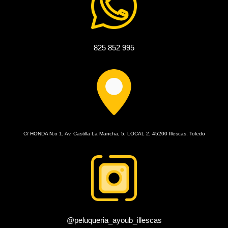
825 852 995
C/ HONDA N.o 1, Av. Castilla La Mancha, 5, LOCAL 2, 45200 Illescas, Toledo
@peluqueria_ayoub_illescas