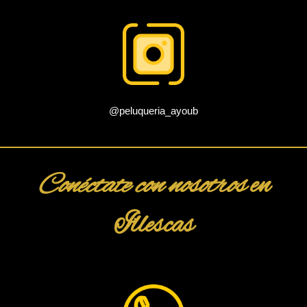
@peluqueria_ayoub
Conéctate con nosotros
en
Illescas